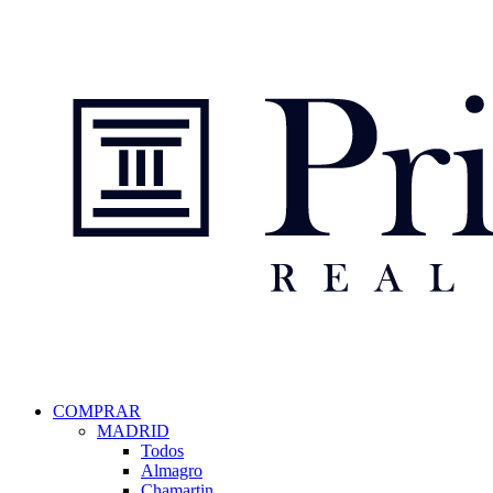
Pasar
al
contenido
principal
Navegación
COMPRAR
MADRID
principal
Todos
Almagro
Chamartin