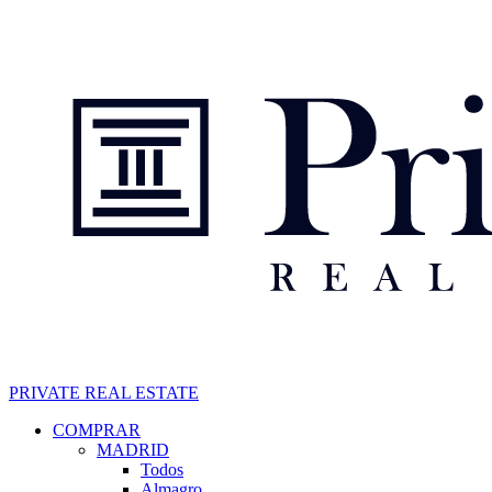
Pasar
al
contenido
principal
PRIVATE REAL ESTATE
Navegación
COMPRAR
MADRID
principal
Todos
Almagro