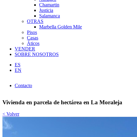
Chamartin
Justicia
Salamanca
OTRAS
Marbella Golden Mile
Pisos
Casas
Áticos
VENDER
SOBRE NOSOTROS
ES
EN
Contacto
Contacto
Vivienda en parcela de hectárea en La Moraleja
< Volver